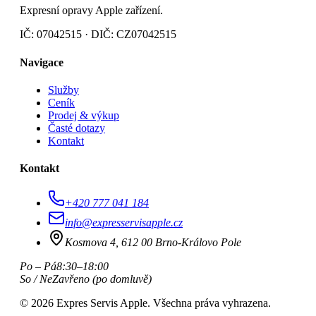
Expresní opravy Apple zařízení.
IČ: 07042515 · DIČ: CZ07042515
Navigace
Služby
Ceník
Prodej & výkup
Časté dotazy
Kontakt
Kontakt
+420 777 041 184
info@expresservisapple.cz
Kosmova 4, 612 00 Brno-Královo Pole
Po – Pá
8:30–18:00
So / Ne
Zavřeno (po domluvě)
©
2026
Expres Servis Apple. Všechna práva vyhrazena.