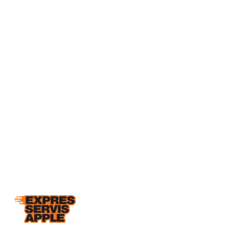
Telefon
+420 777 041 184
E-mail
info@expresservisapple.cz
Adresa
Kosmova 4, 612 00 Brno-Královo Pole
Otevírací doba
Po–Pá 8:30–18:00
So/Ne zavřeno (po
domluvě)