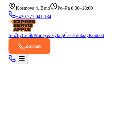
Kosmova 4, Brno
Po–Pá 8:30–18:00
+420 777 041 184
Služby
Ceník
Prodej & výkup
Časté dotazy
Kontakt
Zavolat