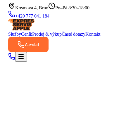
Kosmova 4, Brno
Po–Pá 8:30–18:00
+420 777 041 184
Služby
Ceník
Prodej & výkup
Časté dotazy
Kontakt
Zavolat