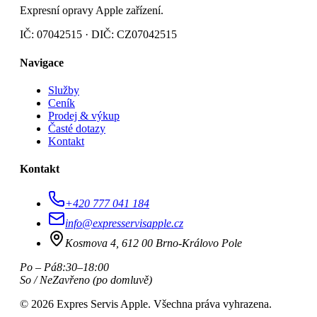
Expresní opravy Apple zařízení.
IČ: 07042515 · DIČ: CZ07042515
Navigace
Služby
Ceník
Prodej & výkup
Časté dotazy
Kontakt
Kontakt
+420 777 041 184
info@expresservisapple.cz
Kosmova 4, 612 00 Brno-Královo Pole
Po – Pá
8:30–18:00
So / Ne
Zavřeno (po domluvě)
©
2026
Expres Servis Apple. Všechna práva vyhrazena.