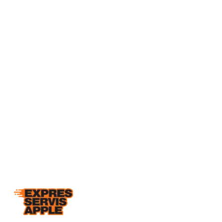
Telefon
+420 777 041 184
E-mail
info@expresservisapple.cz
Adresa
Kosmova 4, 612 00 Brno-Královo Pole
Otevírací doba
Po–Pá 8:30–18:00
So/Ne zavřeno (po
domluvě)