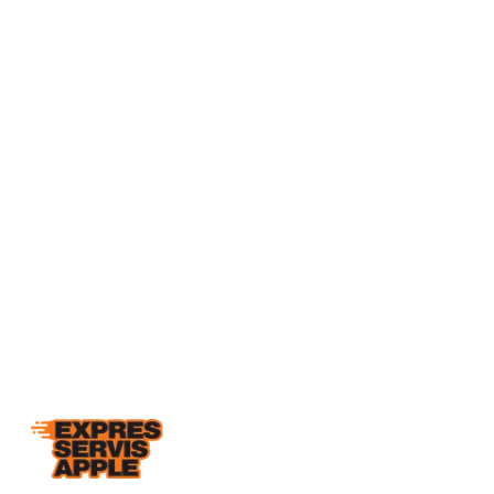
Telefon
+420 777 041 184
E-mail
info@expresservisapple.cz
Adresa
Kosmova 4, 612 00 Brno-Královo Pole
Otevírací doba
Po–Pá 8:30–18:00
So/Ne zavřeno (po
domluvě)