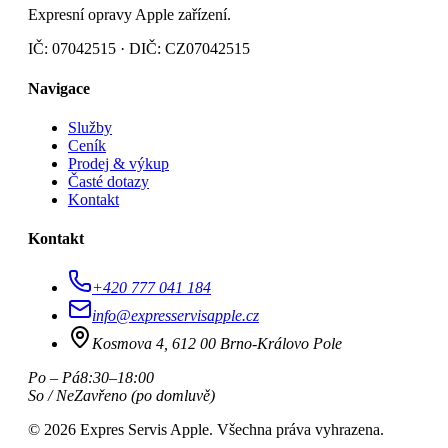
Expresní opravy Apple zařízení.
IČ: 07042515 · DIČ: CZ07042515
Navigace
Služby
Ceník
Prodej & výkup
Časté dotazy
Kontakt
Kontakt
+420 777 041 184
info@expresservisapple.cz
Kosmova 4, 612 00 Brno-Královo Pole
Po – Pá
8:30–18:00
So / Ne
Zavřeno (po domluvě)
©
2026
Expres Servis Apple. Všechna práva vyhrazena.