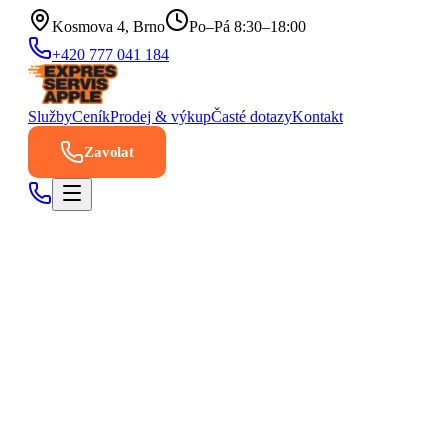
Kosmova 4, Brno
Po–Pá 8:30–18:00
+420 777 041 184
Služby
Ceník
Prodej & výkup
Časté dotazy
Kontakt
Zavolat